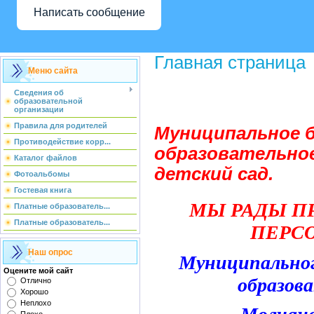
Написать сообщение
Главная страница
Меню сайта
Сведения об
образовательной
организации
Правила для родителей
Муниципальное 
Противодействие корр...
образовательное
Каталог файлов
детский сад.
Фотоальбомы
Гостевая книга
МЫ РАДЫ П
Платные образователь...
Платные образователь...
ПЕРС
Наш опрос
Муниципальног
Оцените мой сайт
образов
Отлично
Хорошо
Неплохо