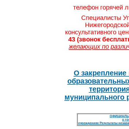
телефон горячей л
Специалисты Уп
Нижегородской
консультативного це
43 (звонок беспл
желающих по разли
О закрепление
образовательных
территори
муниципального 
ОФИЦИАЛЬН
о г
учреждениях Результаты незави