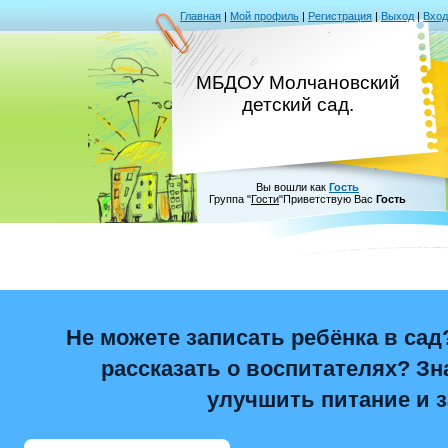
Главная
|
Мой профиль
|
Регистрация
|
Выход
|
Вход
МБДОУ Молчановский
детский сад.
Вы вошли как
Гость
Группа
"
Гости
"
Приветствую Вас
Гость
Не можете записать ребёнка в сад
рассказать о воспитателях? Зна
улучшить питание и 