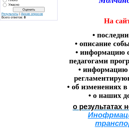
Молчано
Плохо
Ужасно
Результаты
|
Архив опросов
Всего ответов:
8
На сай
• последни
• описание собы
• информацию о
педагогами прог
• информацию 
регламентирую
• об изменениях 
• о наших 
о результатах 
Инофрмаци
транспо